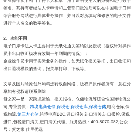
企业操作员卡相当于持卡人私章，用于证明使用人的身份和进行数字
签名。其持有者经法人卡申请和主管部门批准后可以在中国电子口岸
综合服务网站进行具体业务操作，并可以对所填写和修改的电子文件
进行个人名义的数字签名。
2、功能不同
电子口岸卡法人卡主要用于无纸化通关签约以及授权（授权针对操作
员卡出口收汇模块有效期一年到期的情况）；
企业操作员卡用于实际业务的操作，如无纸化报关委托，出口收汇和
出口退税模块的查询，报关单打印、下载等。
文章及图片除原创外均精选转载自网络，版权归原作者所有，意在分
享如有侵权请联系删除
货之家—是一家跨境运输、报关报检、仓储物流等综合性国际物流公
司,专业提供：
跨境电商仓储
,
保税仓
,
保税仓库
,
保税仓储
,电商仓库,保
税物流,
第三方仓储
,跨境电商BBC,进口报关,进口清关,进口报检,保税
进口,包税进口清关,进口清关代理。服务热线：400-8070-082,公众
号：货之家 佳里优选