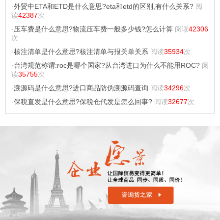
·
外贸中ETA和ETD是什么意思?eta和etd的区别,有什么关系?
阅
读
42387
次
·
压车费是什么意思?物流压车费一般多少钱?怎么计算
阅读
42306
次
·
核注清单是什么意思?核注清单与报关单关系
阅读
35934
次
·
台湾规范称谓:roc是哪个国家?从台湾进口为什么不能用ROC?
阅
读
35755
次
·
溯源码是什么意思?进口商品防伪溯源码查询
阅读
34296
次
·
保税直发是什么意思?保税仓代发是怎么回事?
阅读
32677
次