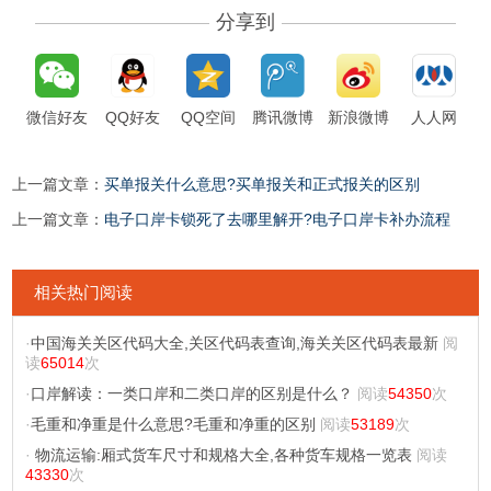
分享到
微信好友
QQ好友
QQ空间
腾讯微博
新浪微博
人人网
上一篇文章：
买单报关什么意思?买单报关和正式报关的区别
上一篇文章：
电子口岸卡锁死了去哪里解开?电子口岸卡补办流程
相关热门阅读
·
中国海关关区代码大全,关区代码表查询,海关关区代码表最新
阅
读
65014
次
·
口岸解读：一类口岸和二类口岸的区别是什么？
阅读
54350
次
·
毛重和净重是什么意思?毛重和净重的区别
阅读
53189
次
·
物流运输:厢式货车尺寸和规格大全,各种货车规格一览表
阅读
43330
次