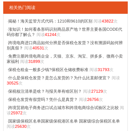
相关热门阅读
·
揭秘！海关监管方式代码：1210和9610的区别
阅读
43822
次
·
涨知识！如何看条形码识别商品原产地？世界主要各国CODE代
码你都了解么？
阅读
41244
次
·
跨境电商进口商品如何分辨是否保税仓发货？没有溯源码如何辨
别真假？
阅读
40531
次
·
免费注册跨境电商企业，天猫、京东、淘宝、拼多多、微商小卖
家福利
阅读
31899
次
·
保税仓租金一般多少钱?保税区仓储收费标准
阅读
31793
次
·
什么是保税仓发货？是怎么发货的？为什么比直邮便宜？
阅读
30525
次
·
保税核注清单是啥？与报关单有啥区别？
阅读
27129
次
·
保税仓发货有假货吗？凭什么是真货？
阅读
26756
次
·
跨境贸易电子商务进口试点城市和跨境电商综合试验区之比较
阅
读
25972
次
·
国家级保税区名单国家级保税港区名单 国家级综合保税区名单
阅读
25630
次