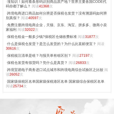
·
涨知识！如何看条形码识别商品原产地？世界主要各国CODE代
码你都了解么？
阅读
41368
次
·
跨境电商进口商品如何分辨是否保税仓发货？没有溯源码如何辨
别真假？
阅读
40597
次
·
免费注册跨境电商企业，天猫、京东、淘宝、拼多多、微商小卖
家福利
阅读
32022
次
·
保税仓租金一般多少钱?保税区仓储收费标准
阅读
31877
次
·
什么是保税仓发货？是怎么发货的？为什么比直邮便宜？
阅读
30616
次
·
保税核注清单是啥？与报关单有啥区别？
阅读
27197
次
·
保税仓发货有假货吗？凭什么是真货？
阅读
26833
次
·
跨境贸易电子商务进口试点城市和跨境电商综合试验区之比较
阅
读
26052
次
·
国家级保税区名单国家级保税港区名单 国家级综合保税区名单
阅读
25734
次