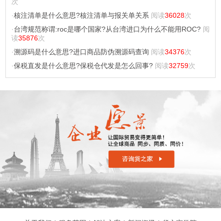
次
·
核注清单是什么意思?核注清单与报关单关系
阅读
36028
次
·
台湾规范称谓:roc是哪个国家?从台湾进口为什么不能用ROC?
阅
读
35876
次
·
溯源码是什么意思?进口商品防伪溯源码查询
阅读
34376
次
·
保税直发是什么意思?保税仓代发是怎么回事?
阅读
32759
次