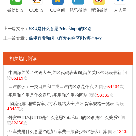
微信好友
QQ好友
QQ空间
腾讯微博
新浪微博
人人网
上一篇文章：
SKU是什么意思?sku和spu的区别
上一篇文章：
保税直发和闪电直发有啥区别?哪个好?
相关热门阅读
·
中国海关关区代码大全,关区代码表查询,海关关区代码表最新
阅
读
65119
次
·
口岸解读：一类口岸和二类口岸的区别是什么？
阅读
54434
次
·
毛重和净重是什么意思?毛重和净重的区别
阅读
53335
次
·
物流运输:厢式货车尺寸和规格大全,各种货车规格一览表
阅读
43480
次
·
外贸中ETA和ETD是什么意思?eta和etd的区别,有什么关系?
阅
读
42460
次
·
压车费是什么意思?物流压车费一般多少钱?怎么计算
阅读
42438